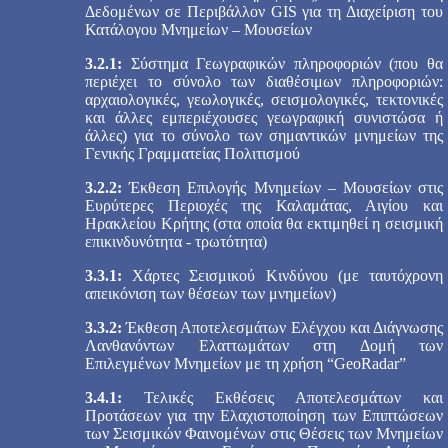
Δεδομένων σε Περιβάλλον GIS για τη Διαχείριση του
Κατάλογου Μνημείων – Μουσείων
3.2.1:
Σύστημα Γεωγραφικών πληροφοριών (που θα
περιέχει το σύνολο των διαθέσιμων πληροφοριών:
αρχαιολογικές, γεωλογικές, σεισμολογικές, τεκτονικές
και άλλες εμπεριέχουσες γεωγραφική συνιστώσα ή
άλλες) για το σύνολο των σημαντικών μνημείων της
Γενικής Γραμματείας Πολιτισμού
3.2.2:
Έκθεση Επιλογής Mνημείων – Mουσείων στις
Eυρύτερες Περιοχές της Καλαμάτας, Αιγίου και
Ηρακλείου Κρήτης (στα οποία θα εκτιμηθεί η σεισμική
επικινδυνότητα - τρωτότητα)
3.3.1:
Χάρτες Σεισμικού Κινδύνου (με ταυτόχρονη
απεικόνιση των θέσεων των μνημείων)
3.3.2:
Έκθεση Αποτελεσμάτων Ελέγχου και Διάγνωσης
Λανθανόντων Ελαττωμάτων στη Δομή των
Επιλεγμένων Μνημείων με τη χρήση “GeoRadar”
3.4.1:
Τελικές Εκθέσεις Αποτελεσμάτων και
Προτάσεων για την Ελαχιστοποίηση των Επιπτώσεων
των Σεισμικών Φαινομένων στις Θέσεις των Μνημείων