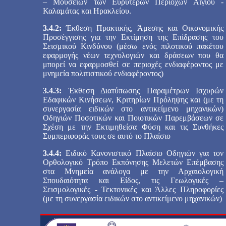
– Μουσείων των Ευρύτερων Περιοχών Αιγίου -
Καλαμάτας και Ηρακλείου.
3.4.2:
Έκθεση Πρακτικής, Άμεσης και Οικονομικής
Προσέγγισης για την Εκτίμηση της Επίδρασης του
Σεισμικού Κινδύνου (μέσω ενός πιλοτικού πακέτου
εφαρμογής νέων τεχνολογιών και δράσεων που θα
μπορεί να εφαρμοσθεί σε περιοχές ενδιαφέροντος με
μνημεία πολιτιστικού ενδιαφέροντος)
3.4.3:
Έκθεση Διατύπωσης Παραμέτρων Ισχυρών
Εδαφικών Κινήσεων, Κριτηρίων Πρόληψης και (με τη
συνεργασία ειδικών στο αντικείμενο μηχανικών)
Οδηγιών Ποσοτικών και Ποιοτικών Παρεμβάσεων σε
Σχέση με την Εκτιμηθείσα Φύση και τις Συνθήκες
Συμπεριφοράς τους σε αυτό το Πλαίσιο
3.4.4:
Ειδικό Κανονιστικό Πλαίσιο Οδηγιών για τον
Ορθολογικό Τρόπο Εκπόνησης Μελετών Επέμβασης
στα Μνημεία ανάλογα με την Αρχαιολογική
Σπουδαιότητα και Είδος, τις Γεωλογικές –
Σεισμολογικές - Τεκτονικές και Άλλες Πληροφορίες
(με τη συνεργασία ειδικών στο αντικείμενο μηχανικών)