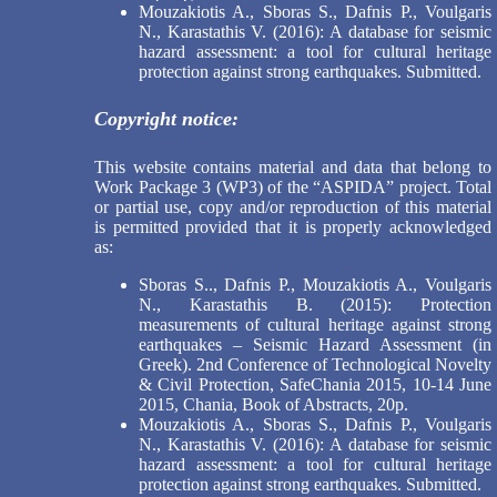
Mouzakiotis A., Sboras S., Dafnis P., Voulgaris
N., Karastathis V. (2016): A database for seismic
hazard assessment: a tool for cultural heritage
protection against strong earthquakes. Submitted.
Copyright notice:
This website contains material and data that belong to
Work Package 3 (WP3) of the “ASPIDA” project. Total
or partial use, copy and/or reproduction of this material
is permitted provided that it is properly acknowledged
as:
Sboras S.., Dafnis P., Mouzakiotis A., Voulgaris
N., Karastathis B. (2015): Protection
measurements of cultural heritage against strong
earthquakes – Seismic Hazard Assessment (in
Greek). 2nd Conference of Technological Novelty
& Civil Protection, SafeChania 2015, 10-14 June
2015, Chania, Book of Abstracts, 20p.
Mouzakiotis A., Sboras S., Dafnis P., Voulgaris
N., Karastathis V. (2016): A database for seismic
hazard assessment: a tool for cultural heritage
protection against strong earthquakes. Submitted.