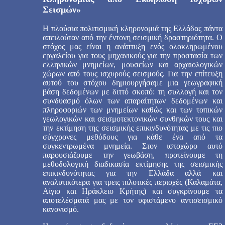
Σεισμών»
Η πλούσια πολιτισμική κληρονομιά της Ελλάδας πάντα
απειλούταν από την έντονη σεισμική δραστηριότητα. Ο
στόχος μας είναι η ανάπτυξη ενός ολοκληρωμένου
εργαλείου για τους μηχανικούς για την προστασία των
ελληνικών μνημείων, μουσείων και αρχαιολογικών
χώρων από τους ισχυρούς σεισμούς. Για την επίτευξη
αυτού του στόχου δημιουργήσαμε μια γεωγραφική
βάση δεδομένων με διττό σκοπό: τη συλλογή και τον
συνδυασμό όλων των απαραίτητων δεδομένων και
πληροφοριών των μνημείων καθώς και των τοπικών
γεωλογικών και σεισμοτεκτονικών συνθηκών τους και
την εκτίμηση της σεισμικής επικινδυνότητας με τις πιο
σύγχρονες μεθόδους για κάθε ένα από τα
συγκεντρωμένα μνημεία. Στον ιστοχώρο αυτό
παρουσιάζουμε την γεωβάση, προτείνουμε τη
μεθοδολογική διαδικασία εκτίμησης της σεισμικής
επικινδυνότητας για την Ελλάδα αλλά και
αναλυτικότερα για τρεις πιλοτικές περιοχές (Καλαμάτα,
Αίγιο και Ηράκλειο Κρήτης) και συγκρίνουμε τα
αποτελέσματά μας με τον υφιστάμενο αντισεισμικό
κανονισμό.