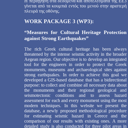
Η περιήγηση στα δεδομένα και αποτελέσματα της ΕΕ3
γίνεται από τα κουμπιά εντός του μενού στην αριστερή
πλευρά της οθόνης.
WORK PACKAGE 3 (WP3):
“Measures for Cultural Heritage Protection
against Strong Earthquakes”
The rich Greek cultural heritage has been always
threatened by the intense seismic activity in the broader
Aegean region. Our objective is to develop an integrated
tool for the engineers in order to protect the Greek
monuments, museums and archaeological sites against
strong earthquakes. In order to achieve this goal we
developed a GIS-based database that has a bidirectional
purpose: to collect and combine all necessary data about
the monuments and their regional geological and
seismotectonic conditions and to assess hazard
assessment for each and every monument using the most
modern techniques. In this website we present the
database, a newly proposed methodological procedure
for estimating seismic hazard in Greece and the
comparison of our results with existing ones. A more
detailed study is also conducted for three pilot areas in