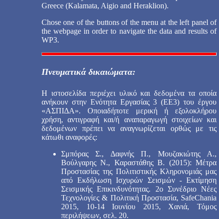
Greece (Kalamata, Aigio and Heraklion).
Chose one of the buttons of the menu at the left panel of
the webpage in order to navigate the data and results of
WP3.
Πνευματικά δικαιώματα:
Η ιστοσελίδα περιέχει υλικό και δεδομένα τα οποία
ανήκουν στην Ενότητα Εργασίας 3 (ΕΕ3) του έργου
«ΑΣΠΙΔΑ». Οποιαδήποτε μερική ή εξολοκλήρου
χρήση, αντιγραφή και/ή αναπαραγωγή στοιχείων και
δεδομένων πρέπει να αναγνωρίζεται ορθώς με τις
κάτωθι αναφορές:
Σμπόρας Σ., Δαφνής Π., Μουζακιώτης Α.,
Βούλγαρης Ν., Καραστάθης Β. (2015): Μέτρα
Προστασίας της Πολιτιστικής Κληρονομιάς μας
από Εκδήλωση Ισχυρών Σεισμών - Εκτίμηση
Σεισμικής Επικινδυνότητας. 2ο Συνέδριο Νέες
Τεχνολογίες & Πολιτική Προστασία, SafeChania
2015, 10-14 Ιουνίου 2015, Χανιά, Τόμος
περιλήψεων, σελ. 20.